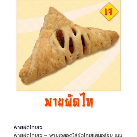
พายผัดไทยเจ
พายผัดไทยเจ – พายเจสอดไส้ผัดไทยแสนอร่อย เมนู