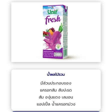
น้ำผลไม้รวม
มีส่วนประกอบของ
แครอทส้ม สับปะรด
ส้ม องุ่นแดง เลมอน
แอปเปิ้ล น้ำแครอทม่วง
สั่งชุดของว่าง Puff & Pie
เวลา 08.00-19.00 โทร.
02-235-8684
ถึง 5
นอกเวลา โทร.
085-062-2244
,
081-721-9281