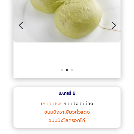
เบเกอรี่ B
เลมอนโรล
ขนมปังมันม่วง
ขนมปังชาเขียวถั่วแดง
ขนมปังไส้กรอกไก่