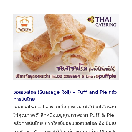
ซอสเซสโรล (Suasage Roll) – Puff and Pie ครัว
การบินไทย
ซอสเซสโรล – โรลพายเนื้อนุ่มๆ สอดไส้ด้วยไส้กรอก
ไก่คุณภาพดี อีกหนึ่งเมนูคุณภาพจาก Puff & Pie
ครัวการบินไทย หากใครชื่นชอบซอสเซสโรล ซึ่งเป็นเบ
เกอรี่กลุ่ม C ทางเราได้จัดอยู่ในชุดของว่าง (Snack