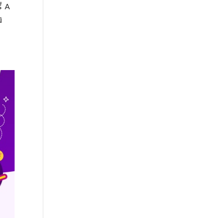
ี่ A
ิ