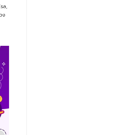
โรล,
่วง