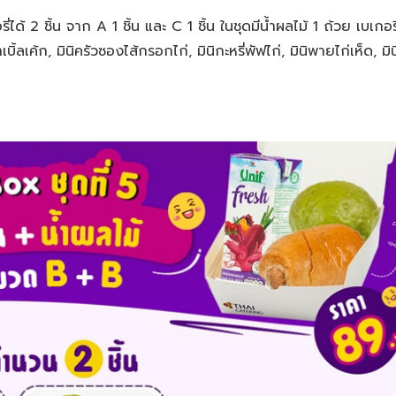
ได้ 2 ชิ้น จาก A 1 ชิ้น และ C 1 ชิ้น ในชุดมีน้ำผลไม้ 1 ถ้วย เบเกอร
ิ้ลเค้ก, มินิครัวซองไส้กรอกไก่, มินิกะหรี่พัฟไก่, มินิพายไก่เห็ด, มิน