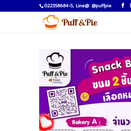
022358684-5,
Line@: @puffpie