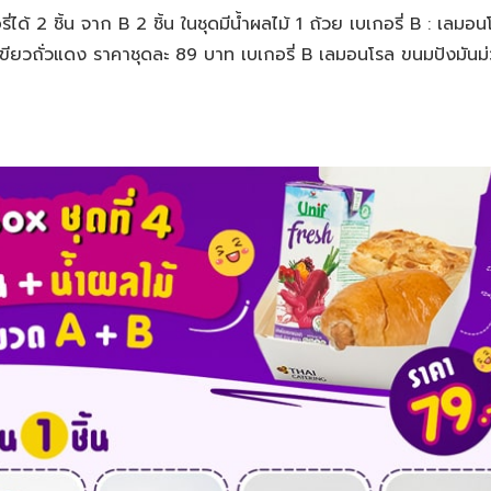
ได้ 2 ชิ้น จาก B 2 ชิ้น ในชุดมีน้ำผลไม้ 1 ถ้วย เบเกอรี่ B : เลมอน
เขียวถั่วแดง ราคาชุดละ 89 บาท เบเกอรี่ B เลมอนโรล ขนมปังมันม