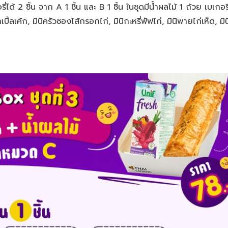
ด้ 2 ชิ้น จาก A 1 ชิ้น และ B 1 ชิ้น ในชุดมีน้ำผลไม้ 1 ถ้วย เบเกอร
ิ้ลเค้ก, มินิครัวซองไส้กรอกไก่, มินิกะหรี่พัฟไก่, มินิพายไก่เห็ด, มิน