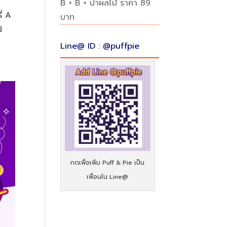
B + B + น้ำผลไม้ ราคา 89
ี่ A
บาท
ิ
Line@ ID : @puffpie
กดเพื่อเพิ่ม Puff & Pie เป็น
เพื่อนใน Line@