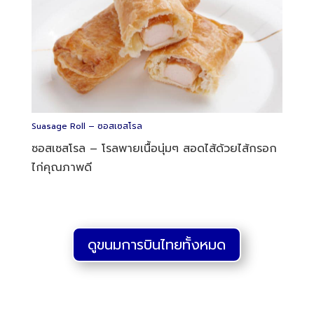
Suasage Roll – ซอสเซสโรล
ซอสเซสโรล – โรลพายเนื้อนุ่มๆ สอดไส้ด้วยไส้กรอก
ไก่คุณภาพดี
ดูขนมการบินไทยทั้งหมด