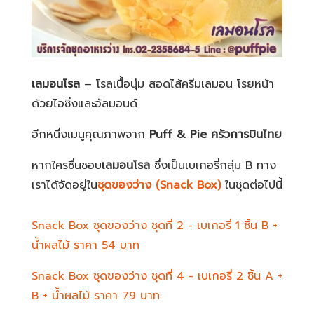
เลมอนโรล
– โรลเนื้อนุ่ม สอดไส้ครีมเลมอน โรยหน้า
ด้วยไอซิ่งและอัลมอนด์
อีกหนึ่งเมนูคุณภาพจาก
Puff & Pie
ครัวการบินไทย
หากใครชื่นชอบ
เลมอนโรล
ซึ่งเป็นเบเกอรี่กลุ่ม B ทาง
เราได้จัดอยู่ใน
ชุดของว่าง
(Snack Box)
ในชุดต่อไปนี้
Snack Box ชุดของว่าง ชุดที่ 2 - เบเกอรี่ 1 ชิ้น B +
น้ำผลไม้ ราคา 54 บาท
Snack Box ชุดของว่าง ชุดที่ 4 - เบเกอรี่ 2 ชิ้น A +
B + น้ำผลไม้ ราคา 79 บาท