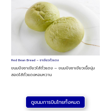
Red Bean Bread – ชาเขียวถั่วแดง
ขนมปังชาเขียวไส้ถั่วแดง – ขนมปังชาเขียวเนื้อนุ่ม
สอดไส้ถั่วแดงหอมหวาน
ดูขนมการบินไทยทั้งหมด